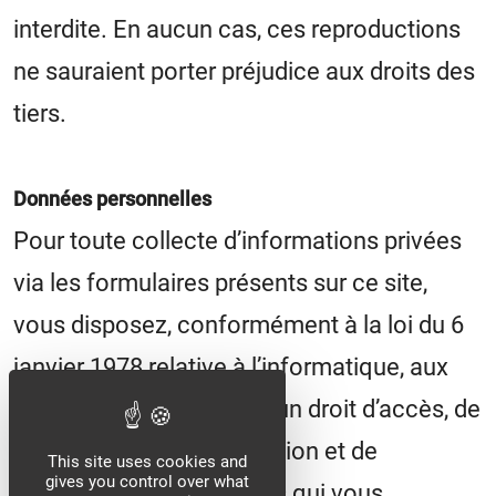
interdite. En aucun cas, ces reproductions
ne sauraient porter préjudice aux droits des
tiers.
Données personnelles
Pour toute collecte d’informations privées
via les formulaires présents sur ce site,
vous disposez, conformément à la loi du 6
janvier 1978 relative à l’informatique, aux
fichiers et aux libertés, d’un droit d’accès, de
modification, de rectification et de
This site uses cookies and
gives you control over what
suppression des données qui vous