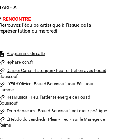
TARIF
A
*
RENCONTRE
Retrouvez l'équipe artistique à l'issue de la
représentation du mercredi
Programme de salle
lephare-ccn.fr
Danser Canal Historique - Fêu : entretien avec Fouad
Boussouf
L'Œil d'Olivier - Fouad Boussouf, tout Fêu, tout
flamme
ResMusica - Fêu, l’ardente énergie de Fouad
Boussouf
Tous danseurs - Fouad Boussouf, agitateur poétique
L'Hebdo du vendredi - Plein « Fêu » sur le Manège de
Reims