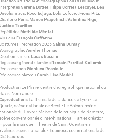
Direction artistique et chorégraphie
Fouad Boussouf
Interprètes
Serena Bottet, Filipa Correia Lescuyer, Léa
Deschaintres, Rose Edjaga, Lola Lefèvre, Fiona Pitz,
Charlène Pons, Manon Prapotnich, Valentina Rigo,
Justine Tourillon
Répétitrice
Mathilde Méritet
Musique
François Caffenne
Costumes - recréation 2025
Salina Dumay
Scénographie
Aurélie Thomas
Création lumière
Lucas Baccini
Régisseur général / lumière
Romain Perrillat-Collomb
Régisseur son
Gianluca Rossiello
Régisseuse plateau
Sarah-Lise Merkhi
-
Production
Le Phare, centre chorégraphique national du
Havre Normandie
Coproductions
La Biennale de la danse de Lyon • Le
Quartz, scène nationale de Brest • Le Volcan, scène
nationale du Havre • Maison de la musique de Nanterre,
scène conventionnée d’intérêt national – art et création
– pour la musique • Théâtre de Saint-Quentin-en-
Yvelines, scène nationale • Equinoxe, scène nationale de
Châteauroux