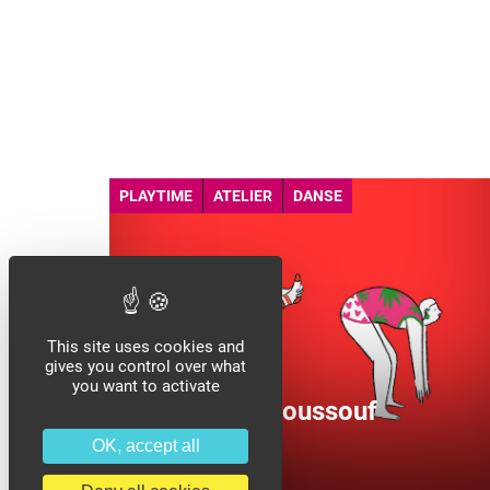
PLAYTIME
ATELIER
DANSE
This site uses cookies and
gives you control over what
you want to activate
avec fouad boussouf
autour de fêu
OK, accept all
15.
03