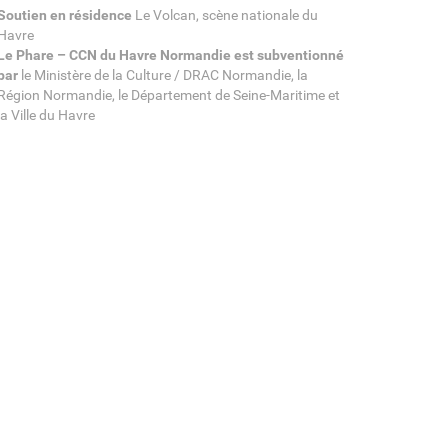
Soutien en résidence
Le Volcan, scène nationale du
Havre
Le Phare – CCN du Havre Normandie est subventionné
par
le Ministère de la Culture / DRAC Normandie, la
Région Normandie, le Département de Seine-Maritime et
la Ville du Havre