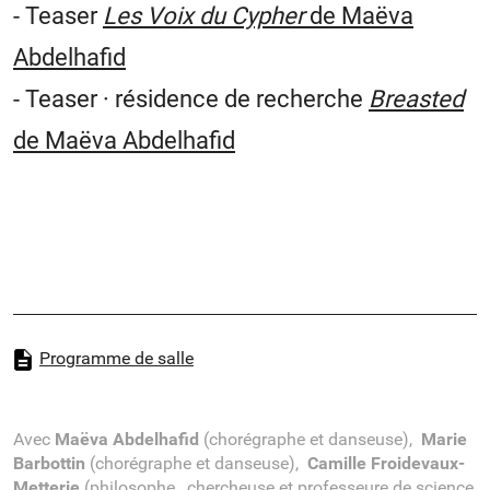
- Teaser
Les Voix du Cypher
de Maëva
Abdelhafid
- Teaser · résidence de recherche
Breasted
de Maëva Abdelhafid
Programme de salle
Avec
Maëva Abdelhafid
(chorégraphe et danseuse),
Marie
Barbottin
(chorégraphe et danseuse),
Camille Froidevaux-
Metterie
(philosophe, chercheuse et professeure de science