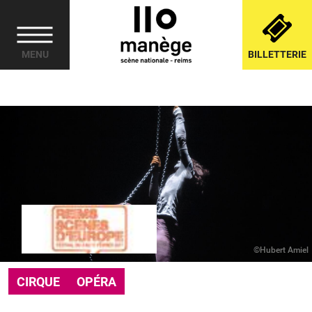
Cookies management panel
MENU
BILLETTERIE
©Hubert Amiel
CIRQUE
OPÉRA