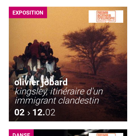
EXPOSITION
olivier jobard
kingsley, itinéraire d'un
immigrant clandestin
02
12.
02
DANSE