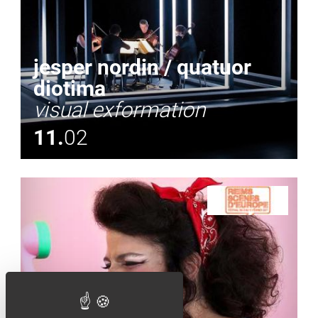
jesper nordin / quatuor
diotima
visual exformation
11.
02