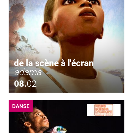
de la scène à l'écran
adama
08.
02
DANSE