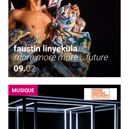
faustin linyekula
more more more... future
09.
02
MUSIQUE