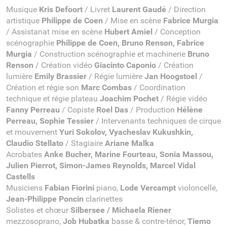
Musique
Kris Defoort
/ Livret
Laurent Gaudé
/ Direction
artistique
Philippe de Coen
/ Mise en scène
Fabrice Murgia
/ Assistanat mise en scène
Hubert Amiel
/ Conception
scénographie
Philippe de Coen, Bruno Renson, Fabrice
Murgia
/ Construction scénographie et machinerie
Bruno
Renson
/ Création vidéo
Giacinto Caponio
/ Création
lumière
Emily Brassier
/ Régie lumière
Jan Hoogstoel
/
Création et régie son
Marc Combas
/ Coordination
technique et régie plateau
Joachim Pochet
/ Régie vidéo
Fanny Perreau
/ Copiste
Roel Das
/ Production
Hélène
Perreau, Sophie Tessier
/ Intervenants techniques de cirque
et mouvement
Yuri Sokolov, Vyacheslav Kukushkin,
Claudio Stellato
/ Stagiaire
Ariane Malka
Acrobates
Anke Bucher, Marine Fourteau, Sonia Massou,
Julien Pierrot, Simon-James Reynolds, Marcel Vidal
Castells
Musiciens
Fabian Fiorini
piano,
Lode Vercampt
violoncelle,
Jean-Philippe Poncin
clarinettes
Solistes et chœur
Silbersee / Michaela Riener
mezzosoprano,
Job Hubatka
basse & contre-ténor,
Tiemo