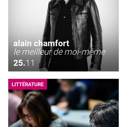
alain chamfort
le meilleur de moi-même
25.
11
LITTÉRATURE