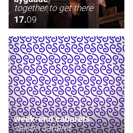
together to get there
17.
09
week-end cabarets
saison cabaret