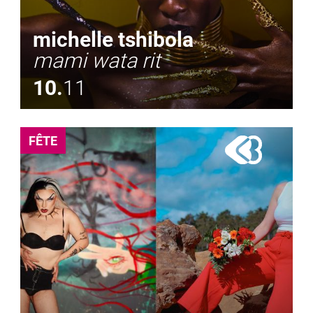
michelle tshibola
mami wata rit
10.
11
FÊTE