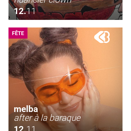
12.
11
FÊTE
melba
after à la baraque
12.
11