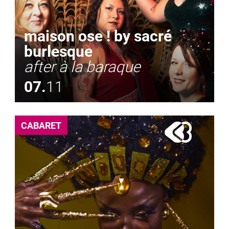
maison ose ! by sacré
burlesque
after à la baraque
07.
11
CABARET