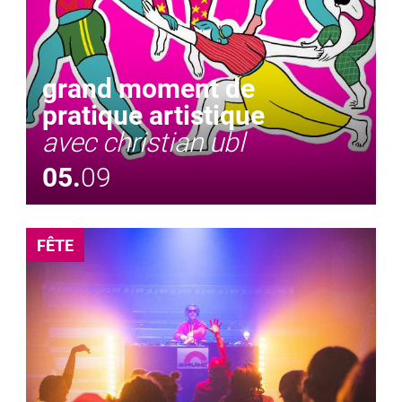
grand moment de
pratique artistique
avec christian ubl
05.
09
FÊTE