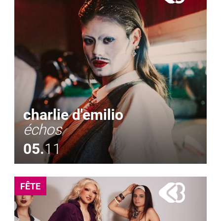
charlie d'emilio
échos
05.
11
FÊTE