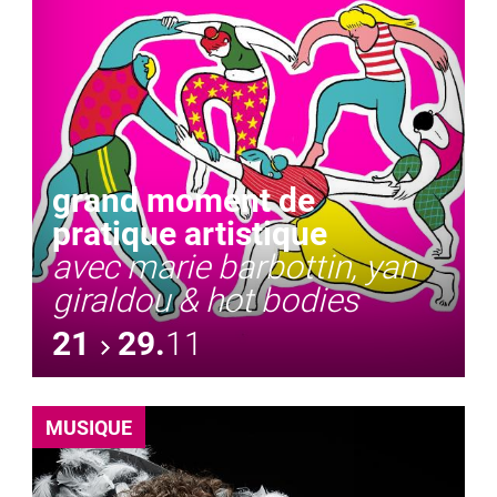
grand moment de
pratique artistique
avec marie barbottin, yan
giraldou & hot bodies
21
29.
11
MUSIQUE