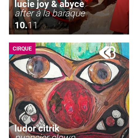
lucie joy & abyce
after à la baraque
10.
11
CIRQUE
ludor citrik
nuancier clown