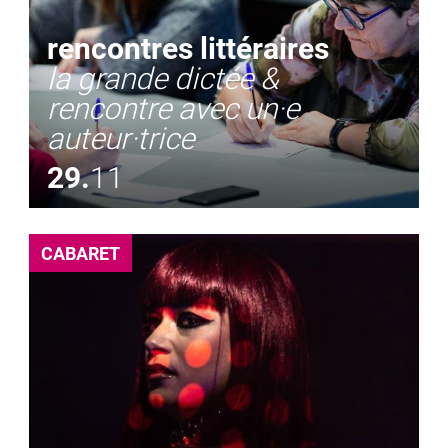
rencontres littéraires
la grande dictée &
rencontre avec un·e
auteur·trice
29.
11
CABARET