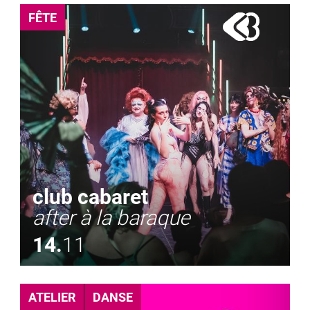
FÊTE
club cabaret
after à la baraque
14.
11
ATELIER
DANSE