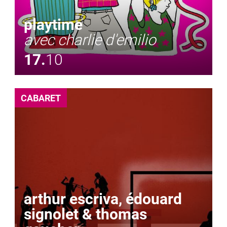
playtime
avec charlie d'emilio
17.
10
CABARET
arthur escriva, édouard
signolet & thomas