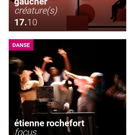
gaucher
créature(s)
17.
10
DANSE
étienne rochefort
focus