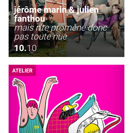
jérôme marin & julien
fanthou
mais n'te promène donc
pas toute nue
10.
10
ATELIER