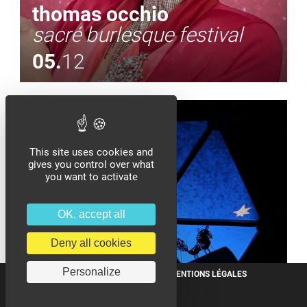
thomas occhio
sacré burlesque festival
05.
12
MARIONNETTE
This site uses cookies and
gives you control over what
you want to activate
OK, accept all
Deny all cookies
Personalize
NEWSLETTER
TÉLÉCHARGEMENTS
MENTIONS LÉGALES
angélique friant
ARCHIVES
OFFRES D’EMPLOI