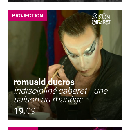
PROJECTION
romuald ducros
indiscipliné cabaret - une
saison au manège
19.
09