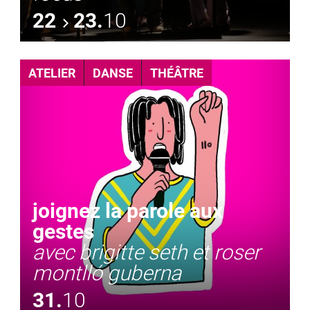
22
23.
10
ATELIER
DANSE
THÉÂTRE
joignez la parole aux
gestes
avec brigitte seth et roser
montlló guberna
31.
10