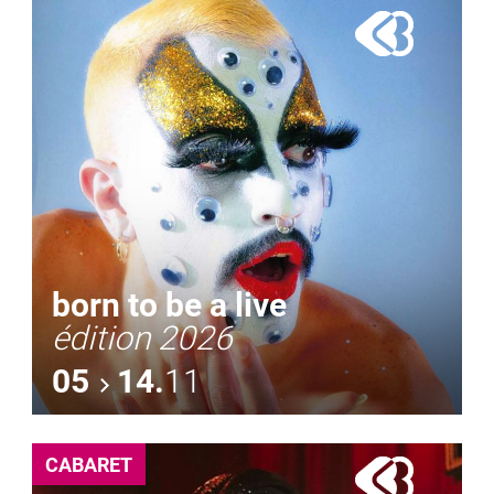
born to be a live
édition 2026
05
14.
11
CABARET