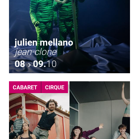
julien mellano
jean-clone
08
09.
10
CABARET
CIRQUE