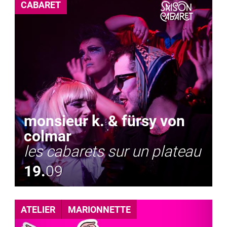
CABARET
monsieur k. & fürsy von
colmar
les cabarets sur un plateau
19.
09
ATELIER
MARIONNETTE