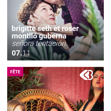
brigitte seth et roser
montlló guberna
señora tentación
07.
11
FÊTE