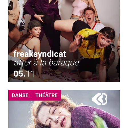
freaksyndicat
after à la baraque
05.
11
DANSE
THÉÂTRE