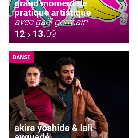
grand moment de
pratique artistique
avec gaël germain
12
13.
09
DANSE
akira yoshida & lali
ayguadé